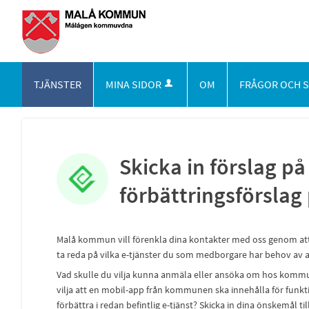
TJÄNSTER
MINA SIDOR
OM
FRÅGOR OCH 
Skicka in förslag på 
förbättringsförslag 
Malå kommun vill förenkla dina kontakter med oss genom att er
ta reda på vilka e-tjänster du som medborgare har behov a
Vad skulle du vilja kunna anmäla eller ansöka om hos kommune
vilja att en mobil-app från kommunen ska innehålla för funktio
förbättra i redan befintlig e-tjänst? Skicka in dina önskemål til