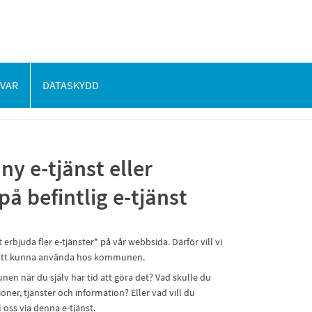
SVAR
DATASKYDD
ny e-tjänst eller
på befintlig e-tjänst
bjuda fler e-tjänster* på vår webbsida. Därför vill vi
v att kunna använda hos kommunen.
n när du själv har tid att göra det? Vad skulle du
ner, tjänster och information? Eller vad vill du
l oss via denna e-tjänst.