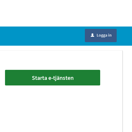
Logga in
u
Starta e-tjänsten