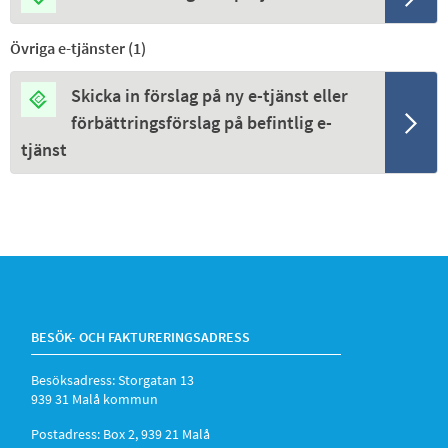
Övriga e-tjänster (
1
)
Skicka in förslag på ny e-tjänst eller
förbättringsförslag på befintlig e-
tjänst
BESÖK- OCH FAKTURERINGSADRESS
Besöksadress: Storgatan 13
939 31 Malå kommun
Postadress: Box 2, 939 21 Malå