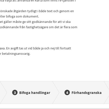
så välja att använda en karta som finns i e-tjänsten i
 önskade åtgärden tydligt i både text och genom en
n eller bifoga som dokument.
t gäller måste ge sitt godkännande för att vi ska
 godkännande från fastighetsägare om det är flera som
. En avgift tas ut vid både ja och nej till fortsatt
r betalningsansvarig.
Bifoga handlingar
Förhandsgranska