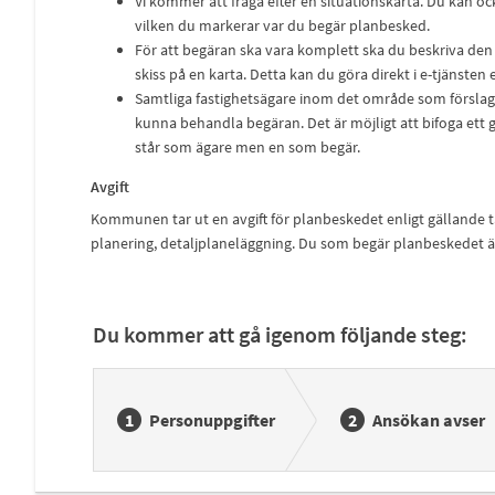
Vi kommer att fråga efter en situationskarta. Du kan ock
vilken du markerar var du begär planbesked.
För att begäran ska vara komplett ska du beskriva den
skiss på en karta. Detta kan du göra direkt i e-tjänste
Samtliga fastighetsägare inom det område som förslage
kunna behandla begäran. Det är möjligt att bifoga ett
står som ägare men en som begär.
Avgift
Kommunen tar ut en avgift för planbeskedet enligt gällande taxa
planering, detaljplaneläggning. Du som begär planbeskedet ä
Du kommer att gå igenom följande steg:
Personuppgifter
Ansökan avser